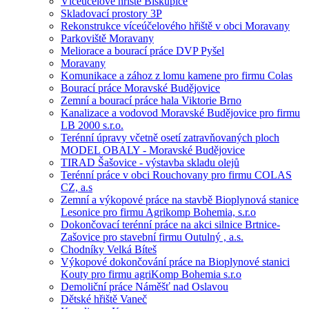
Víceúčelové hřiště Biskupice
Skladovací prostory 3P
Rekonstrukce víceúčelového hřiště v obci Moravany
Parkoviště Moravany
Meliorace a bourací práce DVP Pyšel
Moravany
Komunikace a zához z lomu kamene pro firmu Colas
Bourací práce Moravské Budějovice
Zemní a bourací práce hala Viktorie Brno
Kanalizace a vodovod Moravské Budějovice pro firmu
LB 2000 s.r.o.
Terénní úpravy včetně osetí zatravňovaných ploch
MODEL OBALY - Moravské Budějovice
TIRAD Šašovice - výstavba skladu olejů
Terénní práce v obci Rouchovany pro firmu COLAS
CZ, a.s
Zemní a výkopové práce na stavbě Bioplynová stanice
Lesonice pro firmu Agrikomp Bohemia, s.r.o
Dokončovací terénní práce na akci silnice Brtnice-
Zašovice pro stavební firmu Outulný , a.s.
Chodníky Velká Bíteš
Výkopové dokončování práce na Bioplynové stanici
Kouty pro firmu agriKomp Bohemia s.r.o
Demoliční práce Náměšť nad Oslavou
Dětské hřiště Vaneč