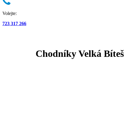
Volejte:
723 317 266
ÚVOD
SLUŽBY
TECHNIKA
REALIZACE
Chodníky Velká Bíteš
KONTAKT