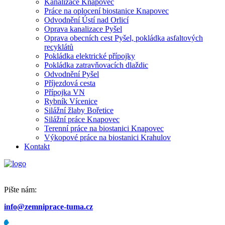
Kanalizace Knapovec
Práce na oplocení biostanice Knapovec
Odvodnění Ústí nad Orlicí
Oprava kanalizace Pyšel
Oprava obecních cest Pyšel, pokládka asfaltových
recyklátů
Pokládka elektrické přípojky
Pokládka zatravňovacích dlaždic
Odvodnění Pyšel
Příjezdová cesta
Přípojka VN
Rybník Vícenice
Silážní žlaby Bořetice
Silážní práce Knapovec
Terenní práce na biostanici Knapovec
Výkopové práce na biostanici Krahulov
Kontakt
Pište nám:
info@zemniprace-tuma.cz