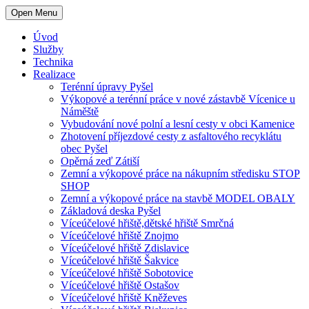
Open Menu
Úvod
Služby
Technika
Realizace
Terénní úpravy Pyšel
Výkopové a terénní práce v nové zástavbě Vícenice u
Náměště
Vybudování nové polní a lesní cesty v obci Kamenice
Zhotovení příjezdové cesty z asfaltového recyklátu
obec Pyšel
Opěrná zeď Zátiší
Zemní a výkopové práce na nákupním středisku STOP
SHOP
Zemní a výkopové práce na stavbě MODEL OBALY
Základová deska Pyšel
Víceúčelové hřiště,dětské hřiště Smrčná
Víceúčelové hřiště Znojmo
Víceúčelové hřiště Zdislavice
Víceúčelové hřiště Šakvice
Víceúčelové hřiště Sobotovice
Víceúčelové hřiště Ostašov
Víceúčelové hřiště Kněževes